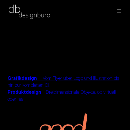
Zum
Inhalt
springen
Grafikdesign
– Vom Flyer über Logo und Illustration bis
hin zur kompletten CI.
Produktdesign
– Dreidimensionale Objekte, ob virtuell
oder real.